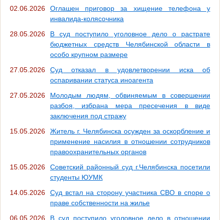
02.06.2026
Оглашен приговор за хищение телефона у
инвалида-колясочника
28.05.2026
В суд поступило уголовное дело о растрате
бюджетных средств Челябинской области в
особо крупном размере
27.05.2026
Суд отказал в удовлетворении иска об
оспаривании статуса иноагента
27.05.2026
Молодым людям, обвиняемым в совершении
разбоя, избрана мера пресечения в виде
заключения под стражу
15.05.2026
Житель г. Челябинска осужден за оскорбление и
применение насилия в отношении сотрудников
правоохранительных органов
15.05.2026
Советский районный суд г.Челябинска посетили
студенты ЮУМК
14.05.2026
Суд встал на сторону участника СВО в споре о
праве собственности на жилье
06.05.2026
В суд поступило уголовное дело в отношении