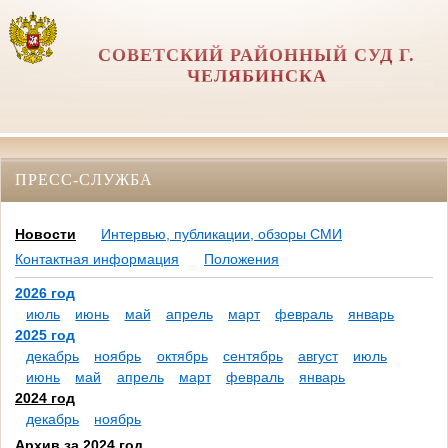
СОВЕТСКИЙ РАЙОННЫЙ СУД Г.
ЧЕЛЯБИНСКА
ПРЕСС-СЛУЖБА
Новости
Интервью, публикации, обзоры СМИ
Контактная информация
Положения
2026 год
июль
июнь
май
апрель
март
февраль
январь
2025 год
декабрь
ноябрь
октябрь
сентябрь
август
июль
июнь
май
апрель
март
февраль
январь
2024 год
декабрь
ноябрь
Архив за 2024 год