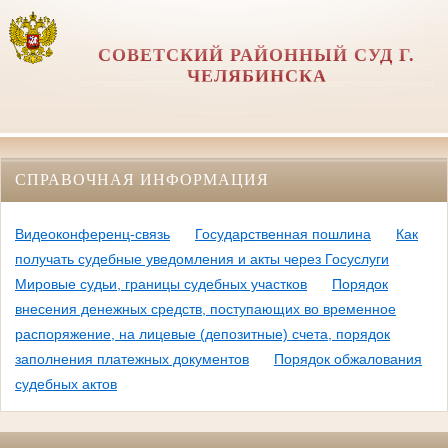
СОВЕТСКИЙ РАЙОННЫЙ СУД Г.
ЧЕЛЯБИНСКА
СПРАВОЧНАЯ ИНФОРМАЦИЯ
Видеоконференц-связь
Государственная пошлина
Как
получать судебные уведомления и акты через Госуслуги
Мировые судьи, границы судебных участков
Порядок
внесения денежных средств, поступающих во временное
распоряжение, на лицевые (депозитные) счета, порядок
заполнения платежных документов
Порядок обжалования
судебных актов