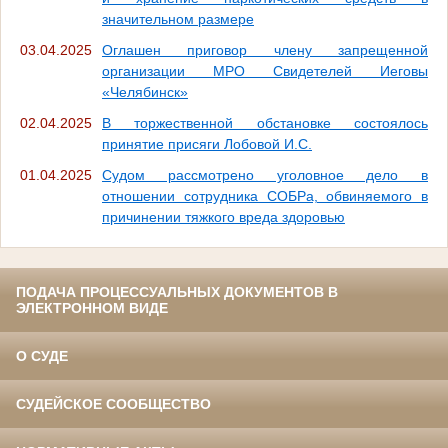
значительном размере
03.04.2025
Оглашен приговор члену запрещенной
организации МРО Свидетелей Иеговы
«Челябинск»
02.04.2025
В торжественной обстановке состоялось
принятие присяги Лобовой И.С.
01.04.2025
Судом рассмотрено уголовное дело в
отношении сотрудника СОБРа, обвиняемого в
причинении тяжкого вреда здоровью
ПОДАЧА ПРОЦЕССУАЛЬНЫХ ДОКУМЕНТОВ В
ЭЛЕКТРОННОМ ВИДЕ
О СУДЕ
СУДЕЙСКОЕ СООБЩЕСТВО