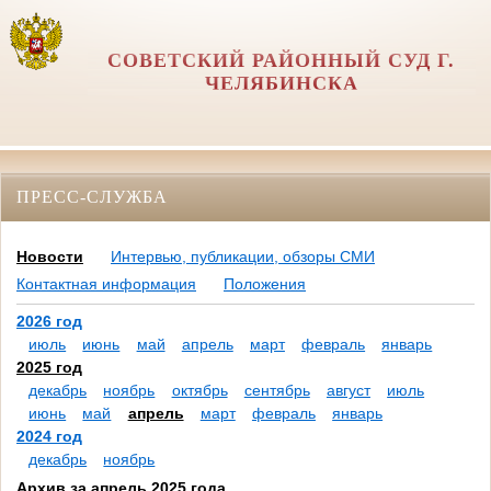
СОВЕТСКИЙ РАЙОННЫЙ СУД Г.
ЧЕЛЯБИНСКА
ПРЕСС-СЛУЖБА
Новости
Интервью, публикации, обзоры СМИ
Контактная информация
Положения
2026 год
июль
июнь
май
апрель
март
февраль
январь
2025 год
декабрь
ноябрь
октябрь
сентябрь
август
июль
июнь
май
апрель
март
февраль
январь
2024 год
декабрь
ноябрь
Архив за апрель 2025 года