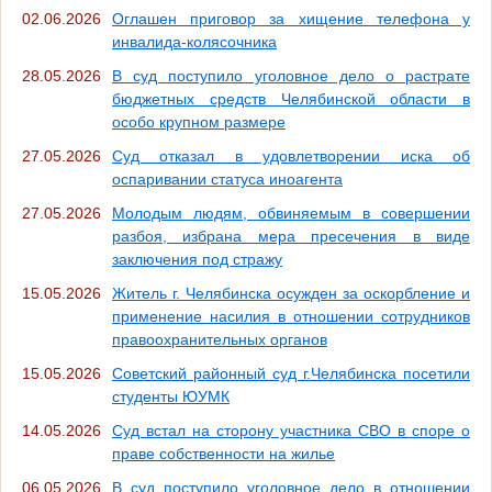
02.06.2026
Оглашен приговор за хищение телефона у
инвалида-колясочника
28.05.2026
В суд поступило уголовное дело о растрате
бюджетных средств Челябинской области в
особо крупном размере
27.05.2026
Суд отказал в удовлетворении иска об
оспаривании статуса иноагента
27.05.2026
Молодым людям, обвиняемым в совершении
разбоя, избрана мера пресечения в виде
заключения под стражу
15.05.2026
Житель г. Челябинска осужден за оскорбление и
применение насилия в отношении сотрудников
правоохранительных органов
15.05.2026
Советский районный суд г.Челябинска посетили
студенты ЮУМК
14.05.2026
Суд встал на сторону участника СВО в споре о
праве собственности на жилье
06.05.2026
В суд поступило уголовное дело в отношении