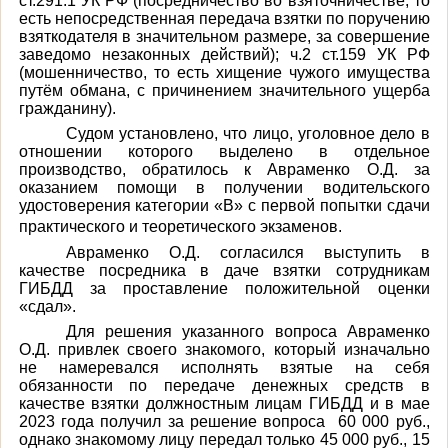
ст.291.1 УК РФ (
посредничество во взяточничестве, то
есть непосредственная передача взятки по поручению
взяткодателя в значительном размере, за совершение
заведомо незаконных действий);
ч.2 ст.159 УК РФ
(
мошенничество, то есть хищение чужого имущества
путём обмана, с причинением значительного ущерба
гражданину).
Судом установлено, что лицо, уголовное дело в
отношении которого выделено в отдельное
производство, обратилось к Авраменко О.Д.
за
оказанием помощи в получении водительского
удостоверения категории «В»
с первой попытки сдачи
практического и теоретического экзаменов.
Авраменко О.Д. согласился выступить в
качестве посредника в даче взятки сотрудникам
ГИБДД за проставление положительной оценки
«сдал».
Для решения указанного вопроса Авраменко
О.Д. привлек своего знакомого, который изначально
не намеревался исполнять взятые на себя
обязанности по передаче денежных средств в
качестве взятки должностным лицам ГИБДД и в мае
2023 года получил
за решение вопроса
60 000 руб.,
однако знакомому лицу передал только 45 000 руб., 15