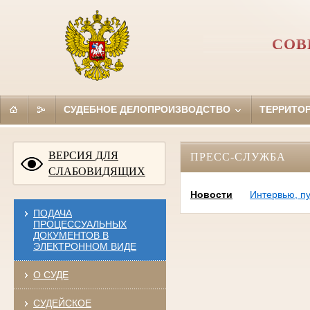
СОВ
СУДЕБНОЕ ДЕЛОПРОИЗВОДСТВО
ТЕРРИТО
ВЕРСИЯ ДЛЯ
ПРЕСС-СЛУЖБА
СЛАБОВИДЯЩИХ
Новости
Интервью, п
ПОДАЧА
ПРОЦЕССУАЛЬНЫХ
ДОКУМЕНТОВ В
ЭЛЕКТРОННОМ ВИДЕ
О СУДЕ
СУДЕЙСКОЕ